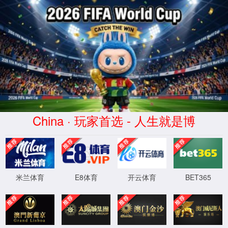
金沙js93252(Macau)集团有限公司-
Official website
WTS-WAF拦截详情
出现该页面的原因:
1.你的请求是黑客攻击
2.你的请求合法但触发了安全规则,请提交问题反馈
XML 地图