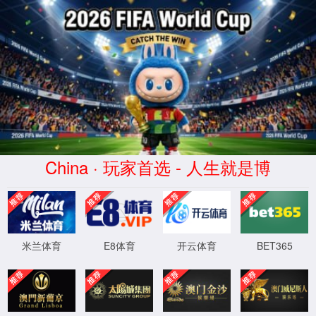
金沙js93252(Macau)集团有限公司-
Official website
WTS-WAF拦截详情
出现该页面的原因:
1.你的请求是黑客攻击
2.你的请求合法但触发了安全规则,请提交问题反馈
XML 地图