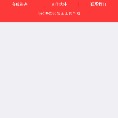
金沙js93252控股( 300292 )
-
-
(%)