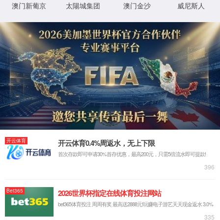
射频基础连接
光连接
新能源连接
M
射频连接
通讯天线
室内软光缆