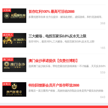
干式软光缆
第
1
页/共
1
页 共有
5
条相
公司简介
产品和业务
新闻资
公司简介
射频基础连接
新闻中心
董事长致辞
光连接
行业快讯
企业风貌
新能源连接