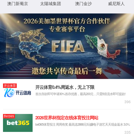
射频基础连接
光连接
新能源连接
M
射频连接
WESS 01
WESS 06
通讯天线