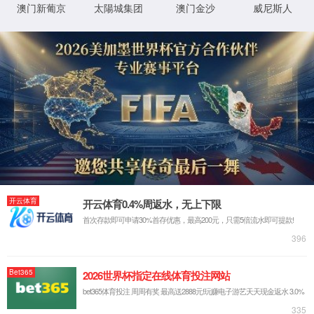
射频基础连接
光连接
新能源连接
M
射频连接
WCCS 01
通讯天线