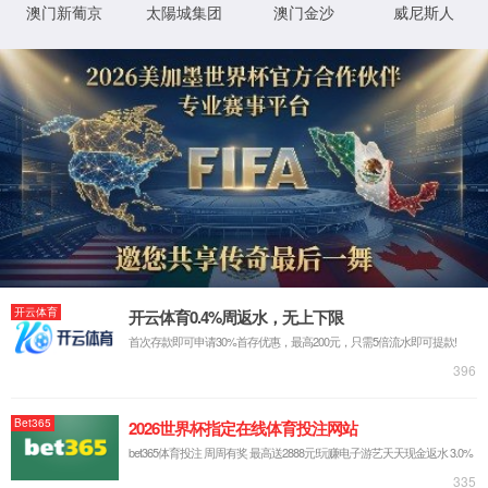
射频基础连接
光连接
新能源连接
M
射频连接
单芯光纤跳线
光纤适配器
通讯天线